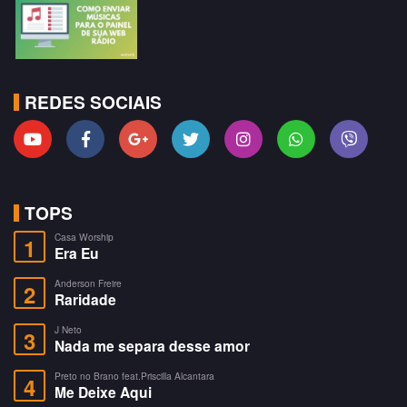
REDES SOCIAIS
TOPS
Casa Worship
1
Era Eu
Anderson Freire
2
Raridade
J Neto
3
Nada me separa desse amor
Preto no Brano feat.Priscilla Alcantara
4
Me Deixe Aqui